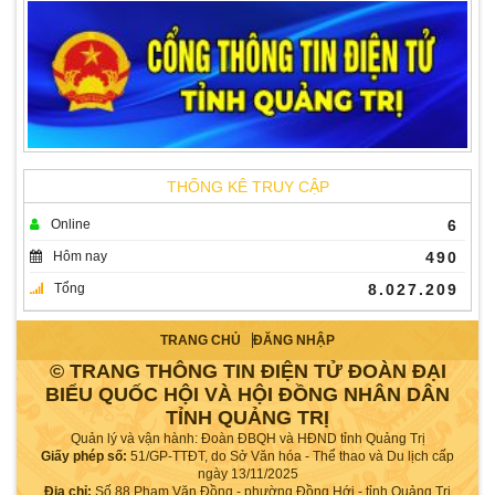
THỐNG KÊ TRUY CẬP
Online
6
Hôm nay
490
Tổng
8.027.209
TRANG CHỦ
ĐĂNG NHẬP
© TRANG THÔNG TIN ĐIỆN TỬ ĐOÀN ĐẠI
BIỂU QUỐC HỘI VÀ HỘI ĐỒNG NHÂN DÂN
TỈNH QUẢNG TRỊ
Quản lý và vận hành: Đoàn ĐBQH và HĐND tỉnh Quảng Trị
Giấy phép số:
51/GP-TTĐT, do Sở Văn hóa - Thể thao và Du lịch cấp
ngày 13/11/2025
Địa chỉ:
Số 88 Phạm Văn Đồng - phường Đồng Hới - tỉnh Quảng Trị