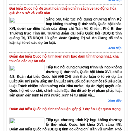
Xem tiếp
Đại biểu Quốc hội đề xuất hoàn thiện chính sách về lao động, hòa
giải ở cơ sở và xuất bản
Sáng 5/8, tiếp tục nội dung chương trình Kỳ
họp không thường lệ thứ nhất, Quốc hội khóa
XVI, dưới sự điều hành của đồng chí Trần Vũ Khiêm, Phó Bí thư
Thường trực Tỉnh ủy, Trưởng đoàn đại biểu Quốc hội (ĐBQH) tỉnh
quảng Trị, Tổ ĐBQH 13 gồm đoàn Quảng Trị và An Giang đã thảo
luận tại tổ về các dự án luật.
Xem tiếp
Đoàn đại biểu Quốc hội tỉnh kiến nghị bảo đảm tính thống nhất, khả
thi của các dự án luật
Tiếp tục nội dung chương trình Kỳ họp không
thường lệ thứ nhất, Quốc hội khóa XVI, chiều
4/8, Đoàn đại biểu Quốc hội (ĐBQH) tỉnh thảo luận ở tổ về dự án
Luật Dầu khí (sửa đổi); dự án Luật sửa đổi, bổ sung một số điều của
Luật Trách nhiệm bồi thường của Nhà nước; dự án Nghị quyết của
Quốc hội về cơ chế, chính sách đặc thù để xử lý vi phạm pháp luật
liên quan đến kinh tế nhà nước, kinh tế tư nhân và...
Xem tiếp
Đoàn đại biểu Quốc hội tỉnh thảo luận, góp ý 3 dự án luật quan trọng
Tiếp tục chương trình Kỳ họp không thường
lệ thứ nhất, Quốc hội khóa XVI, sáng 4/8,
Đoàn đại biểu Quốc hội (ĐBQH) tỉnh do đồng chí Trần Vũ Khiêm, Phó