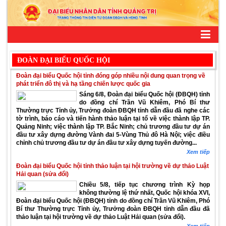
ĐOÀN ĐẠI BIỂU QUỐC HỘI
Đoàn đại biểu Quốc hội tỉnh đóng góp nhiều nội dung quan trọng về
phát triển đô thị và hạ tầng chiến lược quốc gia
Sáng 6/8, Đoàn đại biểu Quốc hội (ĐBQH) tỉnh
do đồng chí Trần Vũ Khiêm, Phó Bí thư
Thường trực Tỉnh ủy, Trưởng đoàn ĐBQH tỉnh dẫn đầu đã nghe các
tờ trình, báo cáo và tiến hành thảo luận tại tổ về việc thành lập TP.
Quảng Ninh; việc thành lập TP. Bắc Ninh; chủ trương đầu tư dự án
đầu tư xây dựng đường Vành đai 5-Vùng Thủ đô Hà Nội; việc điều
chỉnh chủ trương đầu tư dự án đầu tư xây dựng tuyến đường...
Xem tiếp
Đoàn đại biểu Quốc hội tỉnh thảo luận tại hội trường về dự thảo Luật
Hải quan (sửa đổi)
Chiều 5/8, tiếp tục chương trình Kỳ họp
không thường lệ thứ nhất, Quốc hội khóa XVI,
Đoàn đại biểu Quốc hội (ĐBQH) tỉnh do đồng chí Trần Vũ Khiêm, Phó
Bí thư Thường trực Tỉnh ủy, Trưởng đoàn ĐBQH tỉnh dẫn đầu đã
thảo luận tại hội trường về dự thảo Luật Hải quan (sửa đổi).